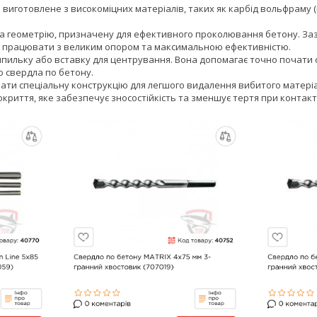
виготовлене з високоміцних матеріалів, таких як карбід вольфраму (в
та геометрію, призначену для ефективного проколювання бетону. За
чу працювати з великим опором та максимальною ефективністю.
пильку або вставку для центрування. Вона допомагає точно почати св
 свердла по бетону.
ати спеціальну конструкцію для легшого видалення вибитого матеріал
криття, яке забезпечує зносостійкість та зменшує тертя при контакт