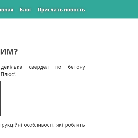
авная
Блог
Прислать новость
НИМ?
декілька свердел по бетону
 Плюс”.
рукційні особливості, які роблять