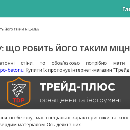
Гл
ть його таким міцним?
У: ЩО РОБИТЬ ЙОГО ТАКИМ МІЦ
онні стіни, то обов’язково потрібно мати 
a-po-betonu
. Купити їх пропонує інтернет-магазин “Трейд
ня по бетону, має спеціальні характеристики та конст
ердим матеріалом. Ось деякі з них: