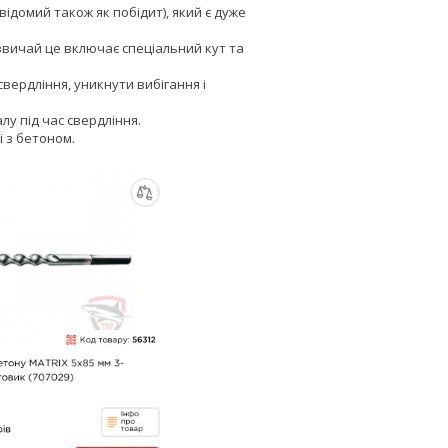
ідомий також як побідит), який є дуже
звичай це включає спеціальний кут та
ердління, уникнути вибігання і
у під час свердління.
і з бетоном.