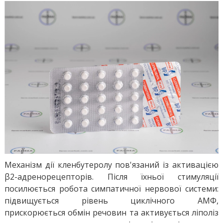
Механізм дії кленбутеролу пов'язаний із активацією
β2-адренорецепторів. Після їхньої стимуляції
посилюється робота симпатичної нервової системи:
підвищується рівень циклічного АМФ,
прискорюється обмін речовин та активується ліполіз