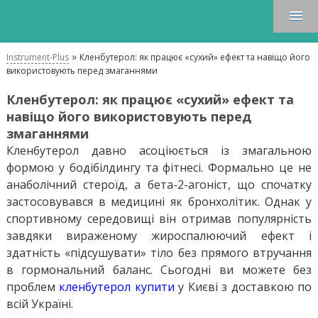
»
Instrument-Plus
Кленбутерол: як працює «сухий» ефект та навіщо його
використовують перед змаганнями
Кленбутерол: як працює «сухий» ефект та
навіщо його використовують перед
змаганнями
Кленбутерол давно асоціюється із змагальною
формою у бодібілдингу та фітнесі. Формально це не
анаболічний стероїд, а бета-2-агоніст, що спочатку
застосовувався в медицині як бронхолітик. Однак у
спортивному середовищі він отримав популярність
завдяки вираженому жироспалюючий ефект і
здатність «підсушувати» тіло без прямого втручання
в гормональний баланс. Сьогодні ви можете без
проблем
кленбутерол купити
у Києві з доставкою по
всій Україні.