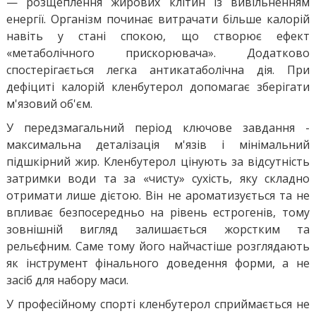
— розщеплення жирових клітин із вивільненням
енергії. Організм починає витрачати більше калорій
навіть у стані спокою, що створює ефект
«метаболічного прискорювача». Додатково
спостерігається легка антикатаболічна дія. При
дефіциті калорій кленбутерол допомагає зберігати
м'язовий об'єм.
У передзмагальний період ключове завдання -
максимальна деталізація м'язів і мінімальний
підшкірний жир. Кленбутерол цінують за відсутність
затримки води та за «чисту» сухість, яку складно
отримати лише дієтою. Він не ароматизується та не
впливає безпосередньо на рівень естрогенів, тому
зовнішній вигляд залишається жорстким та
рельєфним. Саме тому його найчастіше розглядають
як інструмент фінального доведення форми, а не
засіб для набору маси.
У професійному спорті кленбутерол сприймається не